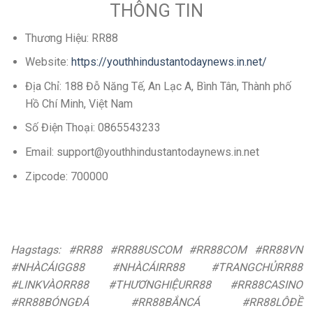
THÔNG TIN
Thương Hiệu: RR88
Website:
https://youthhindustantodaynews.in.net/
Địa Chỉ: 188 Đỗ Năng Tế, An Lạc A, Bình Tân, Thành phố
Hồ Chí Minh, Việt Nam
Số Điện Thoại: 0865543233
Email:
support@youthhindustantodaynews.in.net
Zipcode: 700000
Hagstags: #RR88 #RR88USCOM #RR88COM #RR88VN
#NHÀCÁIGG88 #NHÀCÁIRR88 #TRANGCHỦRR88
#LINKVÀORR88 #THƯƠNGHIỆURR88 #RR88CASINO
#RR88BÓNGĐÁ #RR88BẮNCÁ #RR88LÔĐỀ