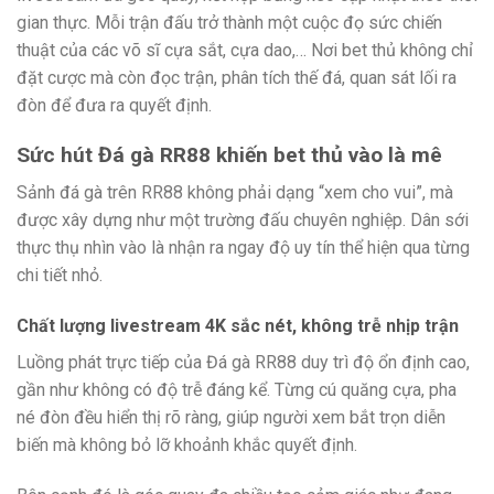
gian thực. Mỗi trận đấu trở thành một cuộc đọ sức chiến
thuật của các võ sĩ cựa sắt, cựa dao,… Nơi bet thủ không chỉ
đặt cược mà còn đọc trận, phân tích thế đá, quan sát lối ra
đòn để đưa ra quyết định.
Sức hút Đá gà RR88 khiến bet thủ vào là mê
Sảnh đá gà trên RR88 không phải dạng “xem cho vui”, mà
được xây dựng như một trường đấu chuyên nghiệp. Dân sới
thực thụ nhìn vào là nhận ra ngay độ uy tín thể hiện qua từng
chi tiết nhỏ.
Chất lượng livestream 4K sắc nét, không trễ nhịp trận
Luồng phát trực tiếp của Đá gà RR88 duy trì độ ổn định cao,
gần như không có độ trễ đáng kể. Từng cú quăng cựa, pha
né đòn đều hiển thị rõ ràng, giúp người xem bắt trọn diễn
biến mà không bỏ lỡ khoảnh khắc quyết định.