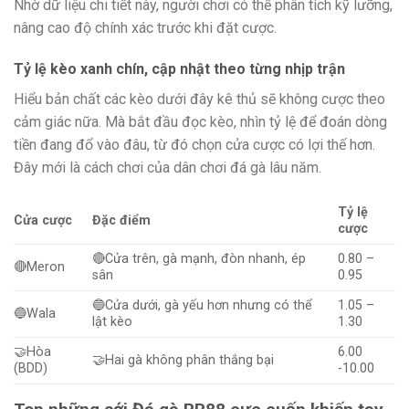
Nhờ dữ liệu chi tiết này, người chơi có thể phân tích kỹ lưỡng,
nâng cao độ chính xác trước khi đặt cược.
Tỷ lệ kèo xanh chín, cập nhật theo từng nhịp trận
Hiểu bản chất các kèo dưới đây kê thủ sẽ không cược theo
cảm giác nữa. Mà bắt đầu đọc kèo, nhìn tỷ lệ để đoán dòng
tiền đang đổ vào đâu, từ đó chọn cửa cược có lợi thế hơn.
Đây mới là cách chơi của dân chơi đá gà lâu năm.
Tỷ lệ
Cửa cược
Đặc điểm
cược
🔴Cửa trên, gà mạnh, đòn nhanh, ép
0.80 –
🔴Meron
sân
0.95
🔵Cửa dưới, gà yếu hơn nhưng có thể
1.05 –
🔵Wala
lật kèo
1.30
🤝Hòa
6.00
🤝Hai gà không phân thắng bại
(BDD)
-10.00