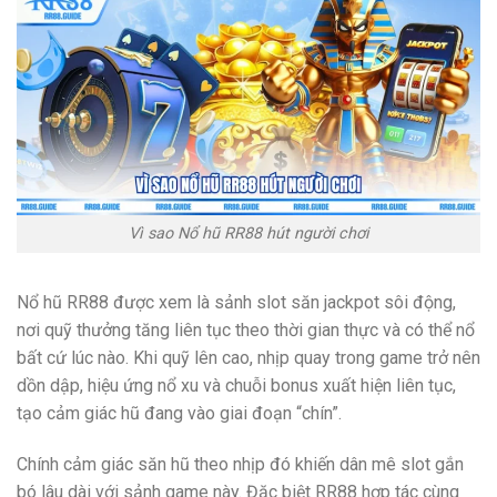
Vì sao Nổ hũ RR88 hút người chơi
Nổ hũ RR88 được xem là sảnh slot săn jackpot sôi động,
nơi quỹ thưởng tăng liên tục theo thời gian thực và có thể nổ
bất cứ lúc nào. Khi quỹ lên cao, nhịp quay trong game trở nên
dồn dập, hiệu ứng nổ xu và chuỗi bonus xuất hiện liên tục,
tạo cảm giác hũ đang vào giai đoạn “chín”.
Chính cảm giác săn hũ theo nhịp đó khiến dân mê slot gắn
bó lâu dài với sảnh game này. Đặc biệt RR88 hợp tác cùng