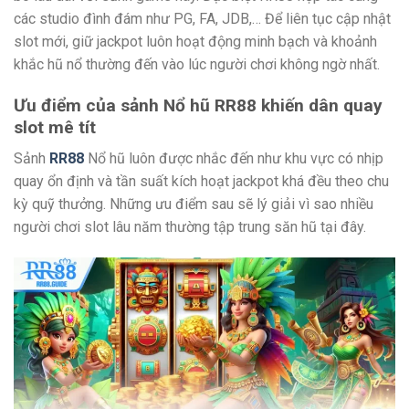
các studio đình đám như PG, FA, JDB,… Để liên tục cập nhật
slot mới, giữ jackpot luôn hoạt động minh bạch và khoảnh
khắc hũ nổ thường đến vào lúc người chơi không ngờ nhất.
Ưu điểm của sảnh Nổ hũ RR88 khiến dân quay
slot mê tít
Sảnh
RR88
Nổ hũ luôn được nhắc đến như khu vực có nhịp
quay ổn định và tần suất kích hoạt jackpot khá đều theo chu
kỳ quỹ thưởng. Những ưu điểm sau sẽ lý giải vì sao nhiều
người chơi slot lâu năm thường tập trung săn hũ tại đây.