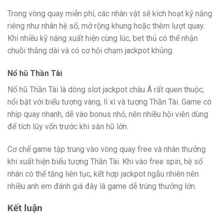
Trong vòng quay miễn phí, các nhân vật sẽ kích hoạt kỹ năng
riêng như nhân hệ số, mở rộng khung hoặc thêm lượt quay.
Khi nhiều kỹ năng xuất hiện cùng lúc, bet thủ có thể nhận
chuỗi thắng dài và có cơ hội chạm jackpot khủng.
Nổ hũ Thần Tài
Nổ hũ Thần Tài là dòng slot jackpot châu Á rất quen thuộc,
nổi bật với biểu tượng vàng, lì xì và tượng Thần Tài. Game có
nhịp quay nhanh, dễ vào bonus nhỏ, nên nhiều hội viên dùng
để tích lũy vốn trước khi săn hũ lớn.
Cơ chế game tập trung vào vòng quay free và nhân thưởng
khi xuất hiện biểu tượng Thần Tài. Khi vào free spin, hệ số
nhân có thể tăng liên tục, kết hợp jackpot ngẫu nhiên nên
nhiều anh em đánh giá đây là game dễ trúng thưởng lớn.
Kết luận