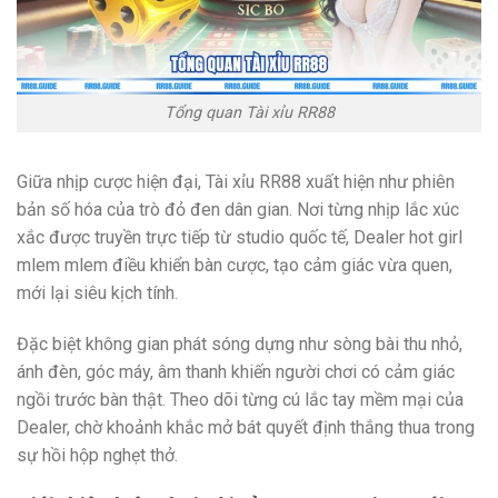
Tổng quan Tài xỉu RR88
Giữa nhịp cược hiện đại, Tài xỉu RR88 xuất hiện như phiên
bản số hóa của trò đỏ đen dân gian. Nơi từng nhịp lắc xúc
xắc được truyền trực tiếp từ studio quốc tế, Dealer hot girl
mlem mlem điều khiển bàn cược, tạo cảm giác vừa quen,
mới lại siêu kịch tính.
Đặc biệt không gian phát sóng dựng như sòng bài thu nhỏ,
ánh đèn, góc máy, âm thanh khiến người chơi có cảm giác
ngồi trước bàn thật. Theo dõi từng cú lắc tay mềm mại của
Dealer, chờ khoảnh khắc mở bát quyết định thắng thua trong
sự hồi hộp nghẹt thở.