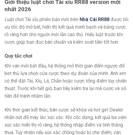
Giới thiệu luật chơi Tài xỉu RR88 version mới
nhất 2026
Luật chơi Tài xỉu phiên bản mới trên
Nhà Cái RR88
được tối
ưu tốc độ mở bát, hiển thị kết quả minh bạch và bảng cược
rõ ràng hơn cho người mới lẫn cao thủ. Hiểu luật trước khi
cược giúp bạn đọc bàn chuẩn và kiểm soát tiền tốt hơn.
Quy tắc chơi
Khi ván mới bắt đầu, hệ thống mở thời gian đếm ngược để
bet thủ lựa chọn cửa cược theo dự đoán của mình. Anh em
có thể đặt Tài, Xỉu, Lẻ, Chẵn hoặc cược tổng điểm tùy chiến
thuật. Trước khi hết giờ, bạn hãy kiểm tra lại mã cược và số
tiền để tránh nhầm lẫn.
Khi thời gian kết thúc, bàn cược sẽ khóa và hot girl Dealer
nhấn nút để máy lắc xúc xắc. Khi cốc dừng, kết quả ba viên
xúc xắc hiển thị rõ ràng, hệ thống nhập điểm và tính thắng
thua. Tuy nhiên nếu xúc xắc chồng hoặc bị che điểm, ván