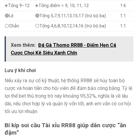
➕Tổng 9–12
➕Tổng điểm = 9, 10, 11, 12
1:6
🔵Lẻ
🔵Tổng 5,7,9,11,13,15,17 (trừ bộ ba)
1:1
⚪Chẵn
⚪Tổng 4,6,8,10,12,14,16 (trừ bộ ba)
1:1
Xem thêm:
Đá Gà Thomo RR88 - Điểm Hẹn Cá
Cược Chọi Kê Siêu Xanh Chín
Lưu ý khi chơi
Nếu xảy ra sự cố kỹ thuật, hệ thống RR88 sẽ hủy toàn bộ
cược và hoàn tiền cho hội viên để đảm bảo công bằng. Tỷ lệ
lợi thế bet thủ trong trò này khoảng 95,52%, nghĩa là về lâu
dài, nếu chơi hợp lý và quản lý vốn tốt, anh em vẫn có cơ hội
tối ưu lợi nhuận.
Bí kíp soi cầu Tài xỉu RR88 giúp dân cược “ăn
đậm”