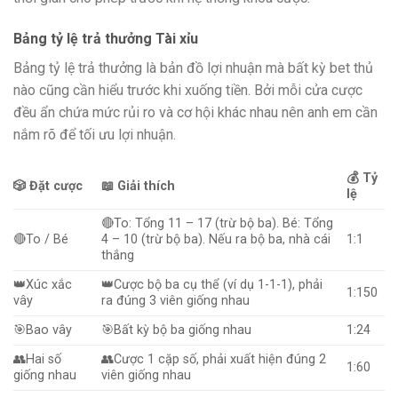
Bảng tỷ lệ trả thưởng Tài xỉu
Bảng tỷ lệ trả thưởng là bản đồ lợi nhuận mà bất kỳ bet thủ
nào cũng cần hiểu trước khi xuống tiền. Bởi mỗi cửa cược
đều ẩn chứa mức rủi ro và cơ hội khác nhau nên anh em cần
nắm rõ để tối ưu lợi nhuận.
💰 Tỷ
🎲 Đặt cược
📖 Giải thích
lệ
🔴To: Tổng 11 – 17 (trừ bộ ba). Bé: Tổng
🔴To / Bé
4 – 10 (trừ bộ ba). Nếu ra bộ ba, nhà cái
1:1
thắng
👑Xúc xắc
👑Cược bộ ba cụ thể (ví dụ 1-1-1), phải
1:150
vây
ra đúng 3 viên giống nhau
🎯Bao vây
🎯Bất kỳ bộ ba giống nhau
1:24
👥Hai số
👥Cược 1 cặp số, phải xuất hiện đúng 2
1:60
giống nhau
viên giống nhau